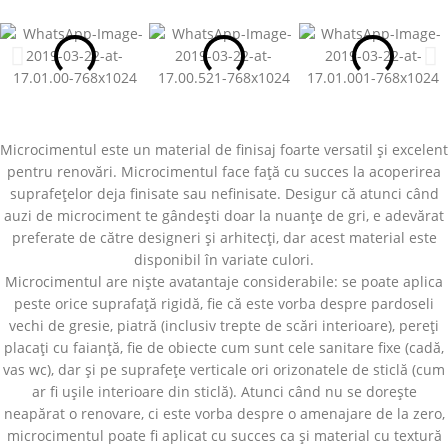
Microcimentul este un material de finisaj foarte versatil și excelent
pentru renovări. Microcimentul face față cu succes la acoperirea
suprafețelor deja finisate sau nefinisate. Desigur că atunci când
auzi de microciment te gândești doar la nuanțe de gri, e adevărat
preferate de către designeri și arhitecți, dar acest material este
disponibil în variate culori.
Microcimentul are niște avatantaje considerabile: se poate aplica
peste orice suprafață rigidă, fie că este vorba despre pardoseli
vechi de gresie, piatră (inclusiv trepte de scări interioare), pereți
placați cu faianță, fie de obiecte cum sunt cele sanitare fixe (cadă,
vas wc), dar și pe suprafețe verticale ori orizonatele de sticlă (cum
ar fi ușile interioare din sticlă). Atunci când nu se dorește
neapărat o renovare, ci este vorba despre o amenajare de la zero,
microcimentul poate fi aplicat cu succes ca și material cu textură